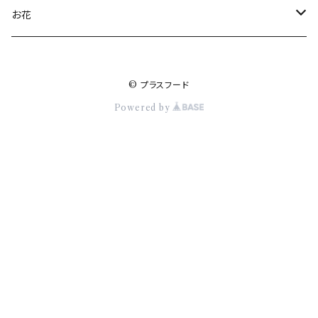
訳あり品
夕張農家
衣類
お花
メロン
Tシャツ
お土産屋さんアラカルト
食品
Flowers（加盟店）
© プラスフード
スカジャン
お土産銘菓
お菓子
未来の花育プロジェクト
きつねのオーブン（加盟店）
その他
Powered by
ギフトＢＯＸ
雑貨
Deli tto Quichu（加盟店）
ご予約セット
Sweets GUPPY（加盟店）
パウンドケーキ
田中果樹園（加盟店）
さくらんぼ
ギフトショップ・ザ・サッポロ
ぶどう
お土産品
さがみ屋（加盟店）