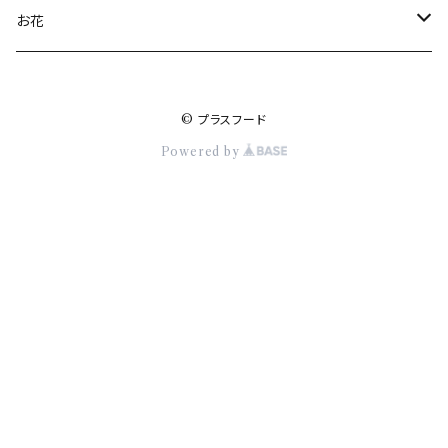
訳あり品
夕張農家
衣類
お花
メロン
Tシャツ
お土産屋さんアラカルト
食品
Flowers（加盟店）
© プラスフード
スカジャン
お土産銘菓
お菓子
未来の花育プロジェクト
きつねのオーブン（加盟店）
その他
Powered by
ギフトＢＯＸ
雑貨
Deli tto Quichu（加盟店）
ご予約セット
Sweets GUPPY（加盟店）
パウンドケーキ
田中果樹園（加盟店）
さくらんぼ
ギフトショップ・ザ・サッポロ
ぶどう
お土産品
さがみ屋（加盟店）